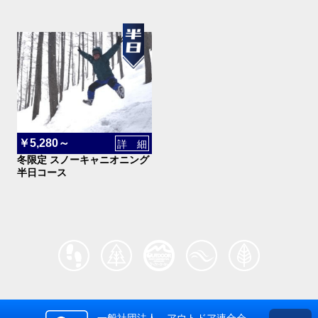
￥5,280～
詳 細
冬限定 スノーキャニオニング
半日コース