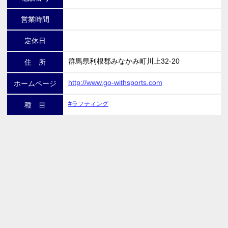
営業時間
定休日
群馬県利根郡みなかみ町川上32-20
住 所
http://www.go-withsports.com
ホームページ
#ラフティング
種 目