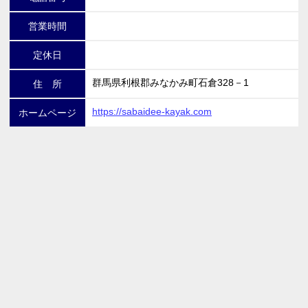
営業時間
定休日
群馬県利根郡みなかみ町石倉328－1
住 所
https://sabaidee-kayak.com
ホームページ